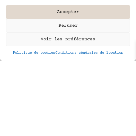
Accepter
Refuser
Voir les préférences
Politique de cookies
Conditions générales de location
La demeure compte six chambres dont la
plupart sont accessibles à la location
de séances photos. Bien que faisant
partie d’un même univers harmonieux,