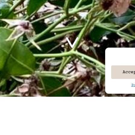
Acce
P
e principale, adossée à la serre, a été pensé
ivers ateliers créatifs, des pratiques liées 