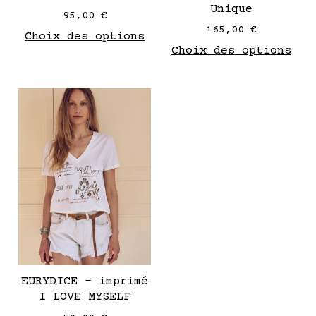
la
la
Unique
95,00
€
page
pag
165,00
€
Choix des options
de
de
Choix des options
produit
pro
Ce
produit
a
plusieurs
variantes.
Les
options
peuvent
être
choisies
sur
EURYDICE – imprimé
la
I LOVE MYSELF
page