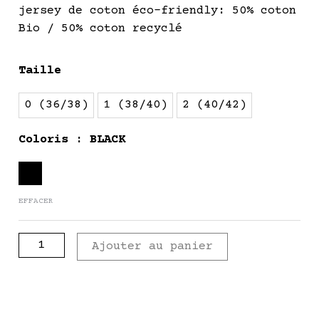
jersey de coton éco-friendly: 50% coton
Bio / 50% coton recyclé
quantité
Taille
de
AMOUR
0 (36/38)
1 (38/40)
2 (40/42)
-
imprimé
Coloris
: BLACK
AIME
EFFACER
Ajouter au panier