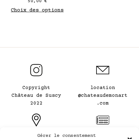
50,00
€
de
Choix des options
produit
Copyright
location
Château de Suscy
@chateaudemonart
2022
.com
Gérer le consentement
Le Château de mon
Conditions