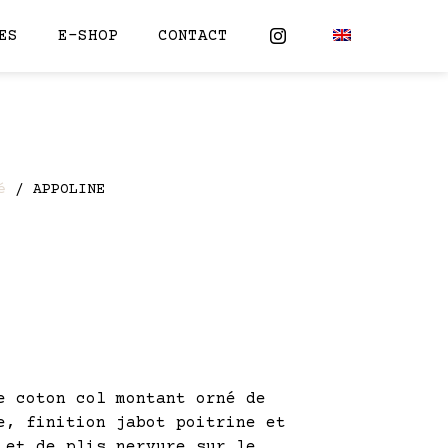
ES
E-SHOP
CONTACT
é
/ APPOLINE
e coton col montant orné de
e, finition jabot poitrine et
 et de plis nervure sur le