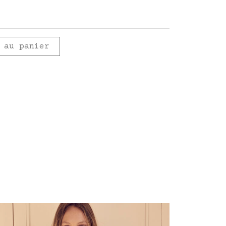
 au panier
Ce
produit