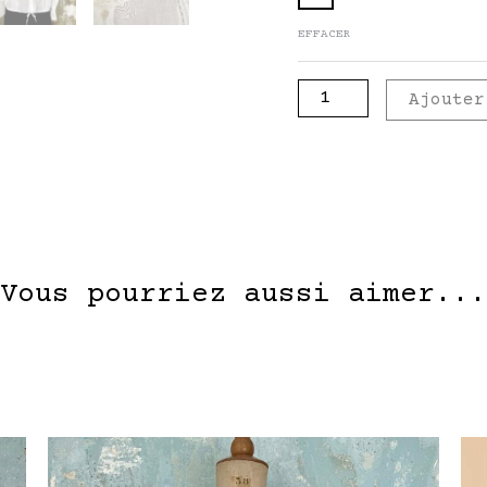
EFFACER
Ajouter
Vous pourriez aussi aimer...
Ce
Ce
produit
produit