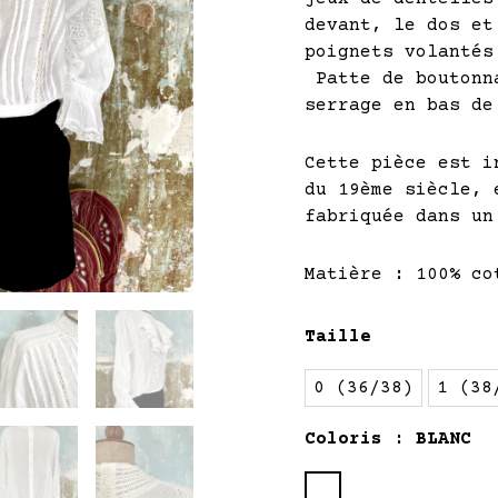
devant, le dos et
poignets volantés
Patte de boutonn
serrage en bas de
Cette pièce est i
du 19ème siècle, 
fabriquée dans un
Matière : 100% co
quantité
Taille
de
APPOLINE
0 (36/38)
1 (38
Coloris
: BLANC