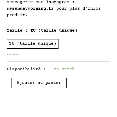
messagerie sur Instagram :
mysundaymorning.fr
pour plus d’infos
produit.
quantité
Taille
: TU (taille unique)
de
DAKOTA
TU (taille unique)
-
EFFACER
Pièce
Vintage
Disponibilité :
1 en stock
Ajouter au panier