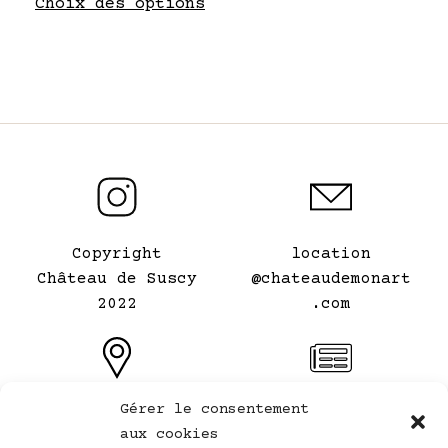
Choix des options
produit
Copyright
location
Château de Suscy
@chateaudemonart
2022
.com
Gérer le consentement
Le Château de mon
Conditions
aux cookies
Art
générales de