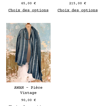
page
pag
65,00
€
215,00
€
de
de
Choix des options
Choix des options
produit
pro
Ce
produit
a
plusieurs
variantes.
Les
options
peuvent
être
choisies
sur
AWAN – Pièce
la
Vintage
page
90,00
€
de