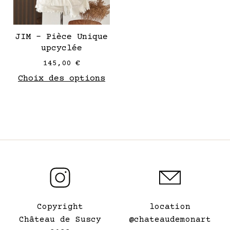
être
choisies
sur
JIM – Pièce Unique
la
upcyclée
page
145,00
€
de
Choix des options
produit
Copyright
location
Château de Suscy
@chateaudemonart