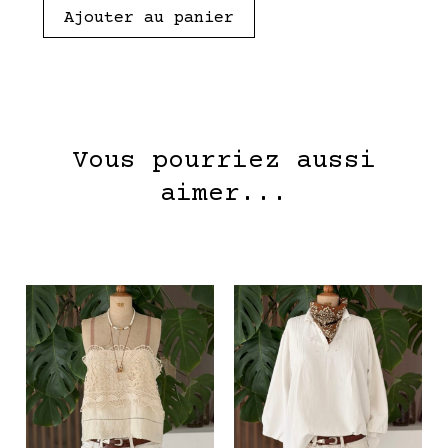
Ajouter au panier
Vous pourriez aussi
aimer...
Ce
Ce
produit
pro
a
a
plusieurs
plu
variantes.
var
Les
Les
options
opt