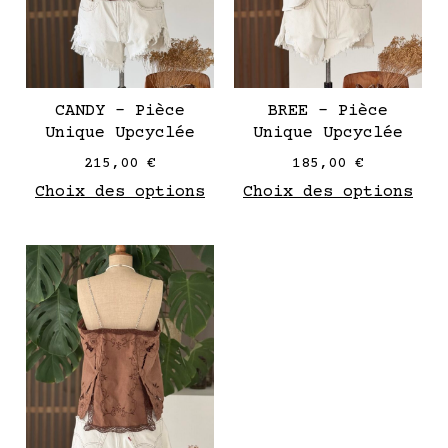
peuvent
peu
être
êtr
choisies
cho
sur
sur
CANDY – Pièce
BREE – Pièce
la
la
Unique Upcyclée
Unique Upcyclée
page
pag
215,00
€
185,00
€
de
de
Choix des options
Choix des options
produit
pro
Ce
produit
a
plusieurs
variantes.
Les
options
peuvent