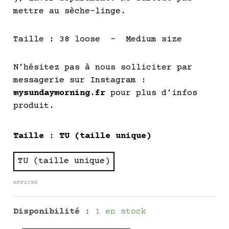
mettre au sèche-linge.
Taille : 38 loose – Medium size
N’hésitez pas à nous solliciter par
messagerie sur Instagram :
mysundaymorning.fr
pour plus d’infos
produit.
quantité
Taille
: TU (taille unique)
de
JULIA
TU (taille unique)
-
EFFACER
Pièce
Unique
Disponibilité :
1 en stock