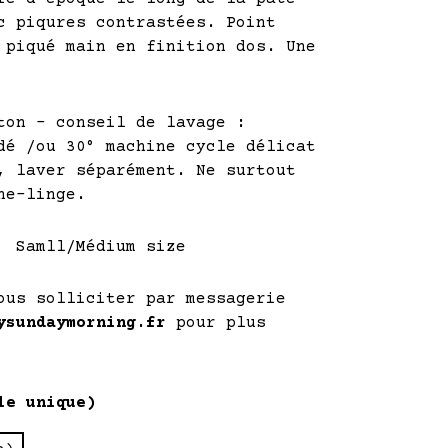
c piqures contrastées. Point
 piqué main en finition dos. Une
ton – conseil de lavage :
dé /ou 30° machine cycle délicat
, laver séparément. Ne surtout
he-linge.
 Samll/Médium size
ous solliciter par messagerie
ysundaymorning.fr
pour plus
le unique)