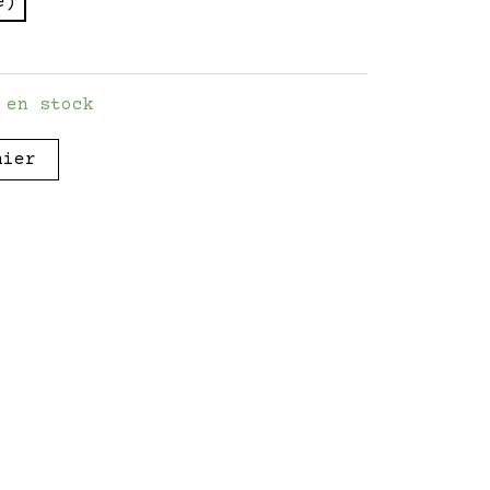
e)
 en stock
nier