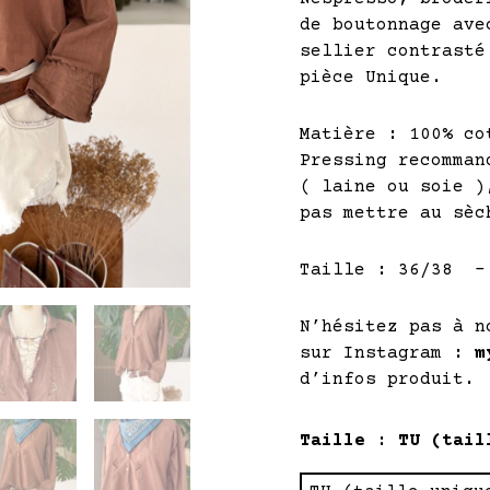
de boutonnage ave
sellier contrasté
pièce Unique.
Matière : 100% co
Pressing recomman
( laine ou soie )
pas mettre au sèc
Taille : 36/38 –
N’hésitez pas à n
sur Instagram :
m
d’infos produit.
quantité
Taille
: TU (tail
de
LÉA