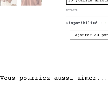
TU (taille uniqu
-
EFFACER
Pièce
Unique
Upcyclée
Disponibilité :
1
Ajouter au pa
Vous pourriez aussi aimer...