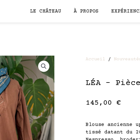
LE CHÂTEAU
À PROPOS
EXPÉRIENC
Accueil
/
Nouveauté
LÉA – Pièc
145,00
€
Blouse ancienne u
tissé datant du 2
Nespresso, broder