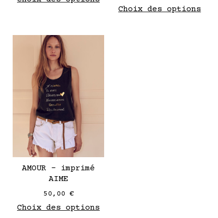
Choix des options
produit
pro
Ce
produit
a
plusieurs
variantes.
Les
options
peuvent
être
choisies
sur
AMOUR – imprimé
la
AIME
page
50,00
€
de
Choix des options
produit