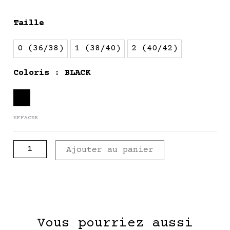
quantité
Taille
de
ORPHÉE
0 (36/38)
1 (38/40)
2 (40/42)
-
imprimé
Coloris
: BLACK
SERPENT
EFFACER
Ajouter au panier
Vous pourriez aussi