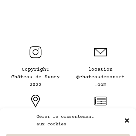
Copyright
location
Château de Suscy
@chateaudemonart
2022
.com
Gérer le consentement
Le Château de mon
Conditions
aux cookies
Art
générales de
⠀
location