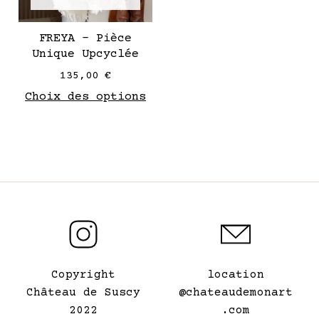
choisies
sur
FREYA – Pièce
la
Unique Upcyclée
page
135,00
€
de
Choix des options
produit
Copyright
location
Château de Suscy
@chateaudemonart
2022
.com