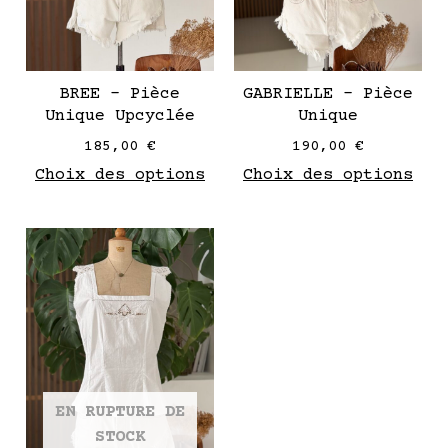
peuvent
peu
être
êtr
choisies
cho
sur
sur
BREE – Pièce
GABRIELLE – Pièce
la
la
Unique Upcyclée
Unique
page
pag
185,00
€
190,00
€
de
de
Choix des options
Choix des options
produit
pro
Ce
produit
a
plusieurs
variantes.
Les
options
EN RUPTURE DE
peuvent
STOCK
être