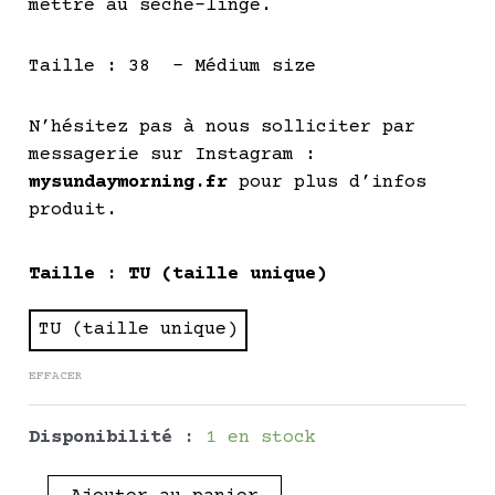
mettre au sèche-linge.
Taille : 38 – Médium size
N’hésitez pas à nous solliciter par
messagerie sur Instagram :
mysundaymorning.fr
pour plus d’infos
produit.
quantité
Taille
: TU (taille unique)
de
PHILOMÈNE
TU (taille unique)
-
EFFACER
Pièce
Unique
-
Disponibilité :
1 en stock
Light
Pink