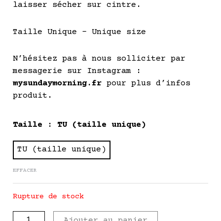
laisser sécher sur cintre.
Taille Unique – Unique size
N’hésitez pas à nous solliciter par
messagerie sur Instagram :
mysundaymorning.fr
pour plus d’infos
produit.
quantité
Taille
: TU (taille unique)
de
ROY
TU (taille unique)
-
EFFACER
Édition
limitée
-
Rupture de stock
Jaune
Ajouter au panier