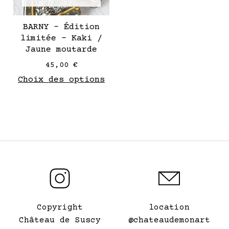
choisies
sur
BARNY – Édition
la
limitée – Kaki /
page
Jaune moutarde
de
45,00
€
produit
Choix des options
Copyright
location
Château de Suscy
@chateaudemonart