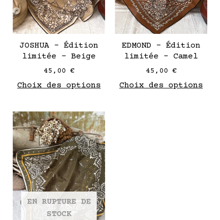
peuvent
peu
être
êtr
choisies
cho
sur
sur
JOSHUA – Édition
EDMOND – Édition
la
la
limitée – Beige
limitée – Camel
page
pag
45,00
€
45,00
€
de
de
Choix des options
Choix des options
produit
pro
Ce
produit
a
plusieurs
variantes.
Les
options
EN RUPTURE DE
peuvent
STOCK
être