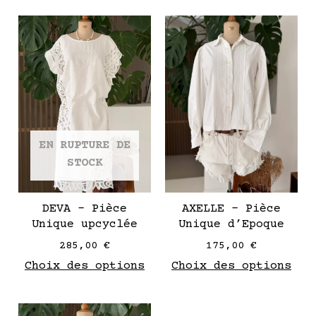
Ce
Ce
produit
pro
a
a
plusieurs
plu
variantes.
var
Les
Les
options
opt
EN RUPTURE DE
peuvent
peu
STOCK
être
êtr
choisies
cho
sur
sur
DEVA – Pièce
AXELLE – Pièce
la
la
Unique upcyclée
Unique d’Epoque
page
pag
285,00
€
175,00
€
de
de
Choix des options
Choix des options
produit
pro
Ce