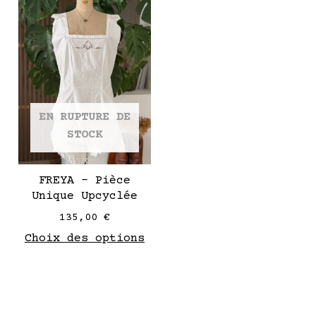
produit
a
plusieurs
variantes.
Les
options
EN RUPTURE DE
peuvent
STOCK
être
choisies
sur
FREYA – Pièce
la
Unique Upcyclée
page
135,00
€
de
Choix des options
produit