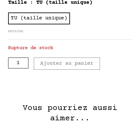
quantité
Taille
: TU (taille unique)
de
VALENTINE
TU (taille unique)
-
EFFACER
Pièce
Unique
upcyclée
Rupture de stock
Ajouter au panier
Vous pourriez aussi
aimer...