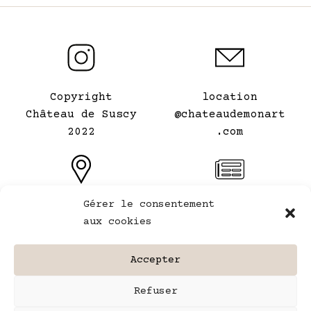
Copyright
location
Château de Suscy
@chateaudemonart
2022
.com
Gérer le consentement
Le Château de mon
Conditions
aux cookies
Art
générales de
⠀
location
Accepter
Mentions légales
Refuser
Plan du site