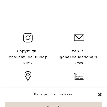
Copyright
rental
Château de Suscy
@chateaudemonart
2022
.com
Le Château de mon
General terms and
Manage the cookies
Art
conditions of
⠀
rental