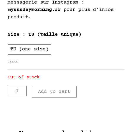
messagerie sur Instagram :
mysundaymorning.fr
pour plus d’infos
produit.
BLAKE
Size
: TU (taille unique)
-
Pièce
TU (one size)
Vintage
CLEAR
quantity
Out of stock
Add to cart