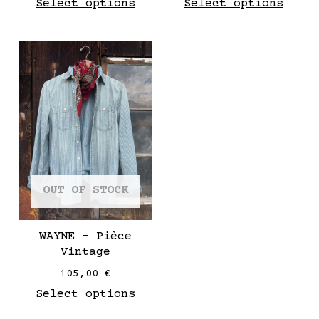
Select options
Select options
This
product
has
multiple
variants.
The
options
may
OUT OF STOCK
be
chosen
on
WAYNE – Pièce
the
Vintage
product
105,00
€
page
Select options