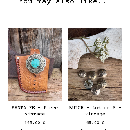
You may also like...
This
This
product
produ
has
has
multiple
multi
variants.
varia
The
The
options
optio
may
may
be
be
chosen
chose
on
on
SANTA FE – Pièce
BUTCH – Lot de 6 –
the
the
Vintage
Vintage
product
produ
165,00
€
65,00
€
page
page