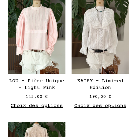
Ce
Ce
produit
pro
a
a
plusieurs
plu
variantes.
var
Les
Les
options
opt
peuvent
peu
être
êtr
choisies
cho
sur
sur
LOU – Pièce Unique
KAISY – Limited
la
la
– Light Pink
Edition
page
pag
145,00
€
190,00
€
de
de
Choix des options
Choix des options
produit
pro
Ce
produit