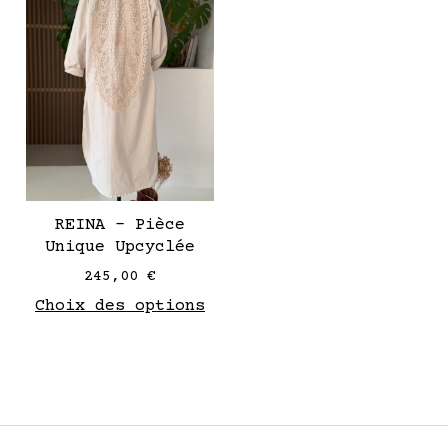
a
plusieurs
variantes.
Les
options
peuvent
être
choisies
sur
REINA – Pièce
la
Unique Upcyclée
page
245,00
€
de
Choix des options
produit