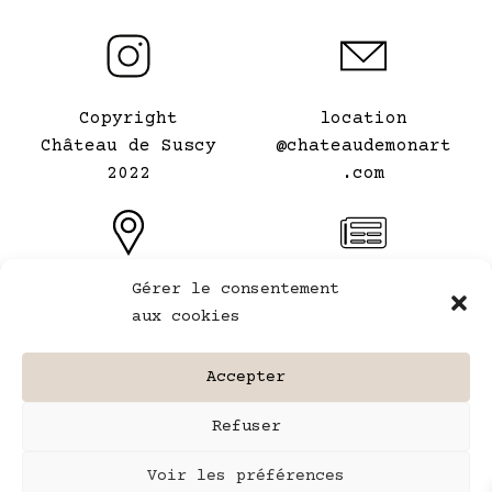
Copyright
location
Château de Suscy
@chateaudemonart
2022
.com
Gérer le consentement
Le Château de mon
Conditions
aux cookies
Art
générales de
⠀
location
Accepter
Mentions légales
Refuser
Plan du site
Voir les préférences