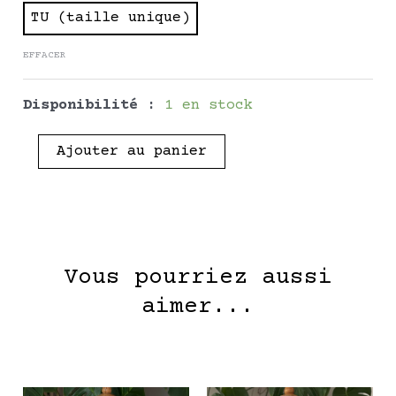
ADORA
TU (taille unique)
-
EFFACER
Pièce
Unique
Disponibilité :
1 en stock
Ajouter au panier
Vous pourriez aussi
aimer...