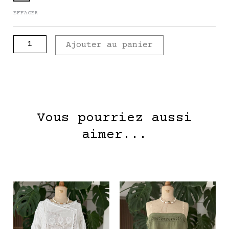
EFFACER
Ajouter au panier
Vous pourriez aussi
aimer...
Ce
Ce
produit
pro
a
a
plusieurs
plu