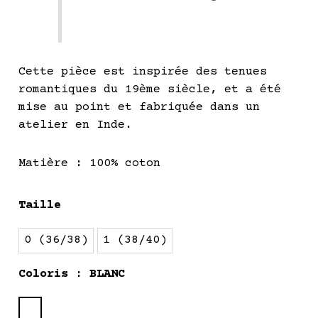
Cette pièce est inspirée des tenues
romantiques du 19ème siècle, et a été
mise au point et fabriquée dans un
atelier en Inde.
Matière : 100% coton
quantité
Taille
de
KAISY
0 (36/38)
1 (38/40)
-
Limited
Coloris
: BLANC
Edition