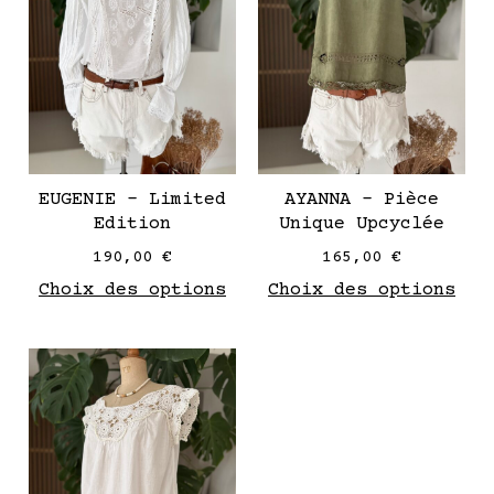
variantes.
var
Les
Les
options
opt
peuvent
peu
être
êtr
choisies
cho
sur
sur
EUGENIE – Limited
AYANNA – Pièce
la
la
Edition
Unique Upcyclée
page
pag
190,00
€
165,00
€
de
de
Choix des options
Choix des options
produit
pro
Ce
produit
a
plusieurs
variantes.