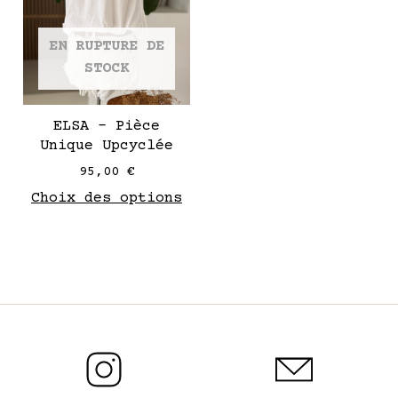
Les
options
EN RUPTURE DE
peuvent
STOCK
être
choisies
sur
ELSA – Pièce
la
Unique Upcyclée
page
95,00
€
de
Choix des options
produit