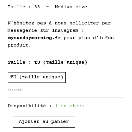
Taille : 38 – Medium size
N’hésitez pas à nous solliciter par
messagerie sur Instagram :
mysundaymorning.fr
pour plus d’infos
produit.
quantité
Taille
: TU (taille unique)
de
SALLY
TU (taille unique)
-
EFFACER
Pièce
Unique
Disponibilité :
1 en stock
Ajouter au panier