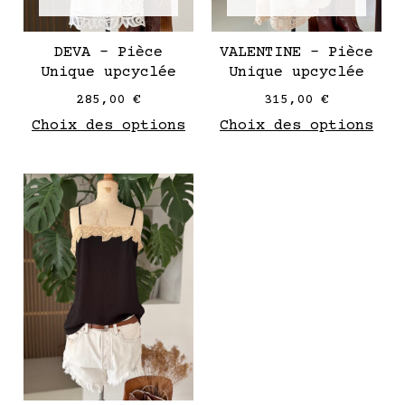
choisies
cho
sur
sur
DEVA – Pièce
VALENTINE – Pièce
la
la
Unique upcyclée
Unique upcyclée
page
pag
285,00
€
315,00
€
de
de
Choix des options
Choix des options
produit
pro
Ce
produit
a
plusieurs
variantes.
Les
options
peuvent
être
choisies