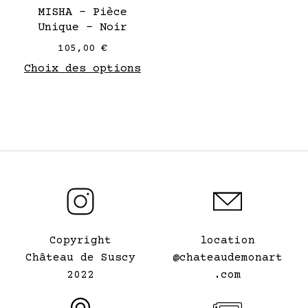
sur
MISHA – Pièce
la
Unique – Noir
page
105,00
€
de
Choix des options
produit
Copyright
location
Château de Suscy
@chateaudemonart
2022
.com