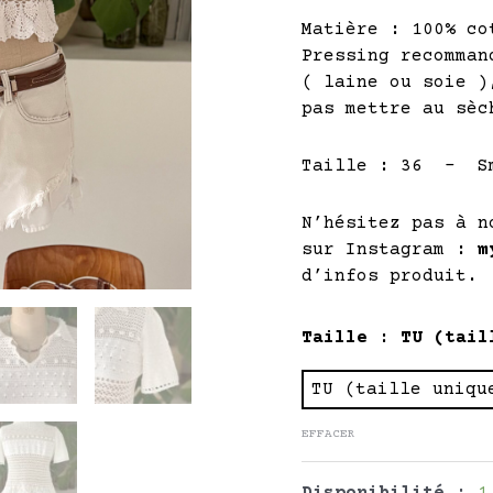
Matière : 100% co
Pressing recomman
( laine ou soie )
pas mettre au sèc
Taille : 36 – Sm
N’hésitez pas à n
sur Instagram :
m
d’infos produit.
quantité
Taille
: TU (tail
de
ENOLA
TU (taille uniqu
-
EFFACER
Pièce
Unique
Disponibilité :
1