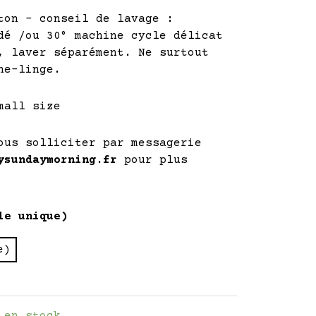
ton – conseil de lavage :
dé /ou 30° machine cycle délicat
, laver séparément. Ne surtout
he-linge.
all size
ous solliciter par messagerie
ysundaymorning.fr
pour plus
le unique)
e)
 en stock