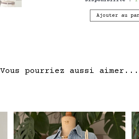
Ajouter au pa
Vous pourriez aussi aimer...
Ce
Ce
produit
produit
a
a
plusieurs
plusieu